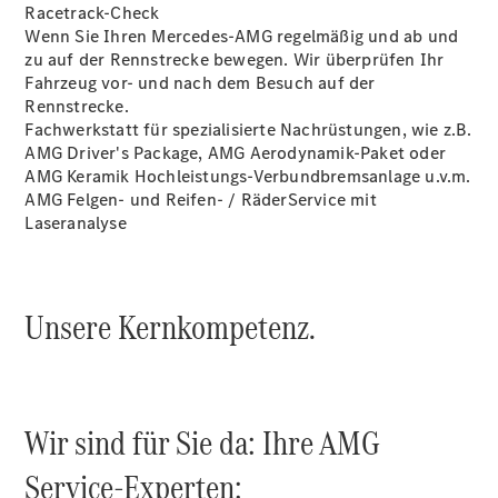
Privatkunden
Racetrack-Check
Finanzierung
Wenn Sie Ihren Mercedes-AMG regelmäßig und ab und
Gewerbekunden
zu auf der Rennstrecke bewegen. Wir überprüfen Ihr
Kurzfristig
Fahrzeug vor- und nach dem Besuch auf der
verfügbare
Rennstrecke.
Angebote
Fachwerkstatt für spezialisierte Nachrüstungen, wie z.B.
Taxi
AMG Driver's Package, AMG Aerodynamik-Paket oder
V-Klasse
AMG Keramik Hochleistungs-Verbundbremsanlage u.v.m.
V-Klasse
AMG Felgen- und Reifen- / RäderService mit
Marco Polo
Laseranalyse
Limousinen
Unsere Kernkompetenz.
Der
elektrische
Wir sind für Sie da: Ihre AMG
CLA mit EQ-
Technologie
Service-Experten:
Der neue