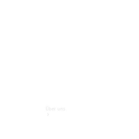
Store
Gebrauchtwagensuche
Finanzdienste
Digitale
Extras
Flotten- und
Geschäftskunden
Über uns