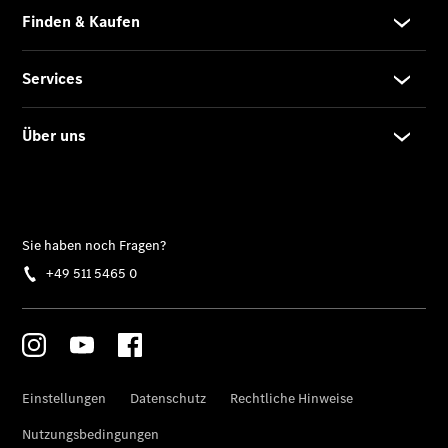
SUVs
Der neue
GLA
Der neue
elektrische
GLA
EQA –
elektrisch
EQE SUV –
elektrisch
EQS SUV –
elektrisch
G-Klasse –
elektrisch
Mercedes-
Maybach