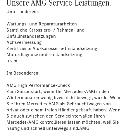
Unsere AMG Service-Leistungen.
Unter anderem:
Übersicht
140 Jahre
Wartungs- und Reparaturarbeiten
Innovation
Sämtliche Karossiere- / Rahmen- und
Mercedes-
Unfallinstandsetzungen
Benz
Achsvermessung
Store
Zertifizierte Alu-Karosserie-Instandsetzung
Neuwagenangebote
Motordiagnose und -instandsetzung
u.v.m.
Im Besonderen:
AMG High Performance-Check
Zum Saisonstart, wenn Ihr Mercedes-AMG in den
Best Deal
Wintermonaten wenig bzw. nicht bewegt, wurde. Wenn
Leasing
Sie Ihren Mercedes-AMG als Gebrauchtwagen von
Privatkunden
privat oder einem freien Händler gekauft haben. Wenn
Leasing
Sie auch zwischen den Serviceintervallen Ihren
Gewerbekunden
Mercedes-AMG kontrollieren lassen möchten, weil Sie
Finanzierung
häufig und schnell unterwegs sind.AMG