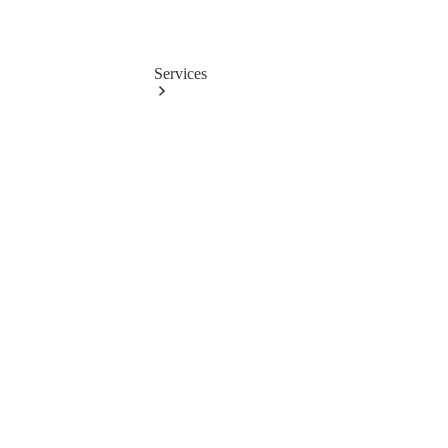
Artikel
Services
Übersicht
Serviceangebote
HU
Aktion
Self-
Service
Unser
RäderService
Mobile
Service
AMG
Service
Junge