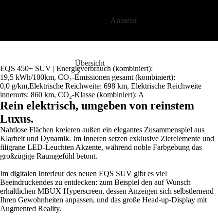
Zum Inhalt springen
Anbieter
Anbieter
Übersicht
EQS 450+ SUV | Energieverbrauch (kombiniert):
19,5 kWh/100km
, CO₂-Emissionen gesamt (kombiniert):
0,0 g/km
,Elektrische Reichweite:
698 km
, Elektrische Reichweite
innerorts:
860 km
, CO₂-Klasse (kombiniert): A
Rein elektrisch, umgeben von reinstem
Startseite
Ansprechpartner
Luxus.
finden
Nahtlose Flächen kreieren außen ein elegantes Zusammenspiel aus
Beratung
Klarheit und Dynamik. Im Inneren setzen exklusive Zierelemente und
vereinbaren
filigrane LED-Leuchten Akzente, während noble Farbgebung das
Servicetermin
großzügige Raumgefühl betont.
buchen
Probefahrt
Im digitalen Interieur des neuen EQS SUV gibt es viel
vereinbaren
Beeindruckendes zu entdecken: zum Beispiel den auf Wunsch
Konfigurator
erhältlichen MBUX Hyperscreen, dessen Anzeigen sich selbstlernend
Modellübersicht
Ihren Gewohnheiten anpassen, und das große Head-up-Display mit
Tel: +49
Augmented Reality.
511 5465