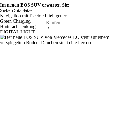
0
Im neuen EQS SUV erwarten Sie:
Sieben Sitzplätze
Navigation mit Electric Intelligence
Green Charging
Kaufen
Hinterachslenkung
DIGITAL LIGHT
Übersicht
140 Jahre
Innovation
Mercedes-
Benz
Store
Neuwagenangebote
Best
Deal
Leasing
Privatkunden
Leasing
Gewerbekunden