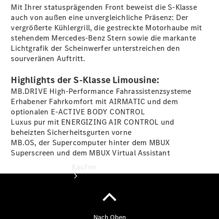
buchen
Mit Ihrer statusprägenden Front beweist die S-Klasse
Probefahrt
auch von außen eine unvergleichliche Präsenz: Der
vereinbaren
vergrößerte Kühlergrill, die gestreckte Motorhaube mit
Konfigurator
stehendem Mercedes-Benz Stern sowie die markante
Modellübersicht
Lichtgrafik der Scheinwerfer unterstreichen den
Tel: +49 511
sourveränen Auftritt.
5465 0
Highlights der S-Klasse Limousine:
MB.DRIVE High-Performance Fahrassistenzsysteme
Erhabener Fahrkomfort mit AIRMATIC und dem
optionalen E-ACTIVE BODY
CONTROL
Luxus pur mit ENERGIZING AIR
CONTROL
und
beheizten Sicherheitsgurten
vorne
MB.OS, der Supercomputer hinter dem MBUX
Superscreen und dem MBUX Virtual Assistant
Kaufen