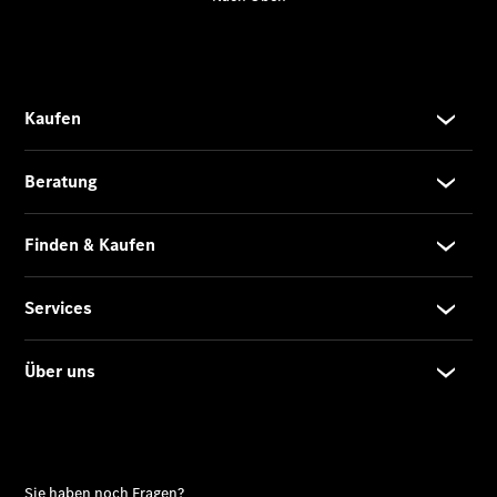
Übersicht
140 Jahre
Innovation
Mercedes-
Benz
Store
Neuwagenangebote
Best Deal
Leasing
Privatkunden
Leasing
Gewerbekunden
Finanzierung