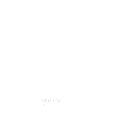
Store
Gebrauchtwagensuche
Finanzdienste
Digitale
Extras
Flotten- und
Geschäftskunden
Über uns