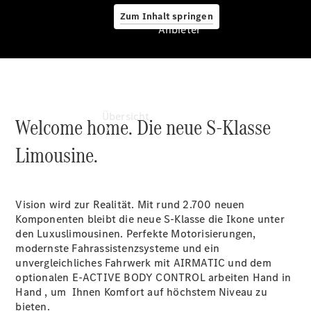
Zum Inhalt springen
Anbieter
Anbieter
Übersicht
Welcome home. Die neue S-Klasse
Limousine.
Vision wird zur Realität. Mit rund 2.700 neuen
Komponenten bleibt die neue S-Klasse die Ikone unter
Startseite
den Luxuslimousinen. Perfekte Motorisierungen,
Ansprechpartner
modernste Fahrassistenzsysteme und ein
finden
unvergleichliches Fahrwerk mit AIRMATIC und dem
Beratung
optionalen E-ACTIVE BODY
CONTROL
arbeiten Hand in
vereinbaren
Hand , um Ihnen Komfort auf höchstem Niveau zu
Servicetermin
bieten.