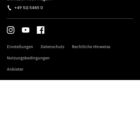
Privatkunden
Finanzierung
Gewerbekunden
Kurzfristig
verfügbare
Angebote
Taxi
V-Klasse
V-Klasse
Marco Polo
Limousinen
Der
elektrische
CLA mit EQ-
Technologie
Der neue