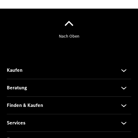
Übersicht
140 Jahre
Innovation
Mercedes-
Benz
Store
Neuwagenangebote
Best Deal
Leasing
Privatkunden
Leasing
Gewerbekunden
Finanzierung