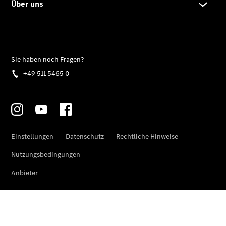
Privatkunden
Finanzierung
Gewerbekunden
Kurzfristig
verfügbare
Angebote
Taxi
V-Klasse
V-Klasse
Marco Polo
Limousinen
Der
elektrische
CLA mit EQ-
Technologie
Der neue