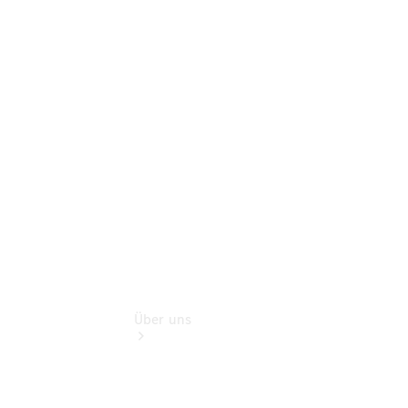
Store
Gebrauchtwagensuche
Finanzdienste
Digitale
Extras
Flotten- und
Geschäftskunden
Über uns