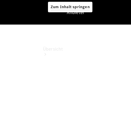
Zum Inhalt springen
Anbieter
Anbieter
Übersicht
Startseite
Ansprechpartner
finden
Beratung
vereinbaren
Servicetermin