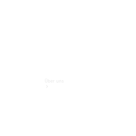
Extras
Flotten- und
Geschäftskunden
Über uns
Übersicht