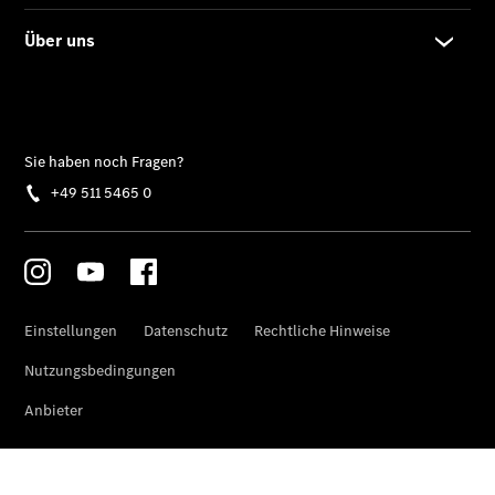
Übersicht
140 Jahre
Innovation
Mercedes-
Benz
Store
Neuwagenangebote
Best Deal
Leasing
Privatkunden
Leasing
Gewerbekunden
Finanzierung