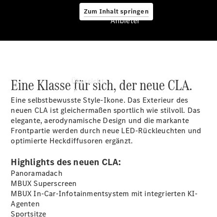
Zum Inhalt springen
Anbieter
Anbieter
Eine Klasse für sich, der neue CLA.
Übersicht
Eine selbstbewusste Style-Ikone. Das Exterieur des
neuen CLA ist gleichermaßen sportlich wie stilvoll. Das
elegante, aerodynamische Design und die markante
Frontpartie werden durch neue LED-Rückleuchten und
optimierte Heckdiffusoren ergänzt.
Startseite
Highlights des neuen CLA:
Ansprechpartner
Panoramadach
finden
MBUX
Superscreen
Beratung
MBUX In-Car-Infotainmentsystem mit integrierten KI-
vereinbaren
Agenten
Servicetermin
Sportsitze