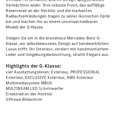
buchen
Vermächtnis wider. Ihre robuste Front, das auffällige
Probefahrt
Reserverad an der Hecktür und die markanten
vereinbaren
Radlaufverkleidungen tragen zu seiner ikonischen Optik
Konfigurator
bei und machen ihn zu einem unverwechselbaren
Modellübersicht
Modell der G-Klasse.
Tel: +49 511
5465 0
Steigen Sie ein in die brandneue Mercedes-Benz G-
Klasse, wo selbstbewusstes Design auf handwerklichen
Luxus trifft. Ihr Interieur, verziert mit handmontiertem
Leder und Umgebungsbeleuchtung, strahlt Eleganz aus.
Highlights der G-Klasse:
vier Ausstattungslinien: Exterieur, PROFESSIONAL
Exterieur, EXCLUSIVE Exterieur, AMG Exterieur
Multimediasystem MBUX
MULTIBEAM LED
Scheinwerfer
Kaufen
Ersatzrad an der Hecktür
Offroad-Bildschirm