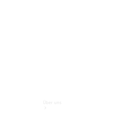
Store
Gebrauchtwagensuche
Finanzdienste
Digitale
Extras
Flotten- und
Geschäftskunden
Über uns