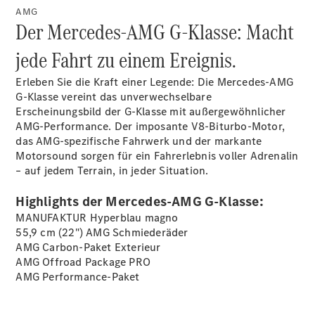
AMG
Der Mercedes-AMG G-Klasse: Macht
Übersicht
jede Fahrt zu einem Ereignis.
140 Jahre
Innovation
Erleben Sie die Kraft einer Legende: Die Mercedes-AMG
Mercedes-
G-Klasse vereint das unverwechselbare
Benz
Erscheinungsbild der G-Klasse mit außergewöhnlicher
Store
AMG-Performance. Der imposante V8-Biturbo-Motor,
Neuwagenangebote
das AMG-spezifische Fahrwerk und der markante
Motorsound sorgen für ein Fahrerlebnis voller Adrenalin
– auf jedem Terrain, in jeder Situation.
Highlights der Mercedes-AMG G-Klasse:
MANUFAKTUR Hyperblau
magno
Best Deal
55,9 cm (22") AMG
Schmiederäder
Leasing
AMG Carbon-Paket
Exterieur
Privatkunden
AMG Offroad Package
PRO
Leasing
AMG
Performance-Paket
Gewerbekunden
Finanzierung