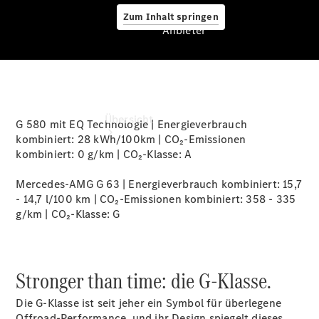
Zum Inhalt springen
Anbieter
Anbieter
Übersicht
G 580 mit EQ Technologie | Energieverbrauch
kombiniert: 28 kWh/100km | CO₂-Emissionen
kombiniert: 0 g/km | CO₂-Klasse:
A
Mercedes-AMG G 63 | Energieverbrauch kombiniert: 15,7
- 14,7 l/100 km | CO₂-Emissionen kombiniert: 358 - 335
g/km | CO₂-Klasse:
G
Startseite
Ansprechpartner
finden
Stronger than time: die G-Klasse.
Beratung
vereinbaren
Die G-Klasse ist seit jeher ein Symbol für überlegene
Servicetermin
Offroad-Performance, und ihr Design spiegelt dieses