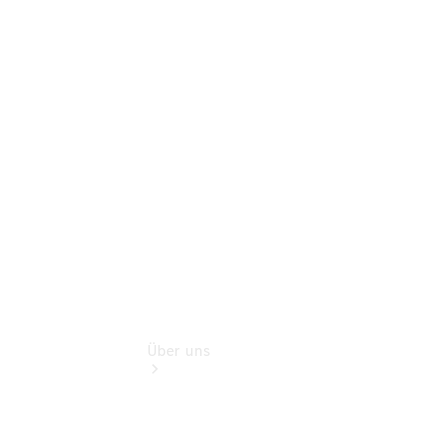
Store
Gebrauchtwagensuche
Finanzdienste
Digitale
Extras
Flotten- und
Geschäftskunden
Über uns