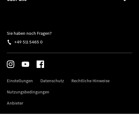
CLA
EQE
Limousine -
elektrisch
EQS
Limousine -
elektrisch
C-Klasse
Limousine
C-Klasse
Limousine -
elektrisch
E-Klasse
Limousine
S-Klasse
Limousine
S-Klasse
Lang
Mercedes-
Maybach S-
Klasse