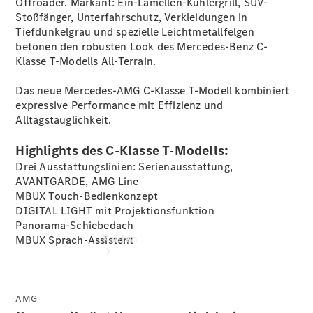
Offroader. Markant: Ein-Lamellen-Kühlergrill, SUV-
buchen
Stoßfänger, Unterfahrschutz, Verkleidungen in
Probefahrt
Tiefdunkelgrau und spezielle Leichtmetallfelgen
vereinbaren
betonen den robusten Look des Mercedes-Benz C-
Konfigurator
Klasse T-Modells All-Terrain.
Modellübersicht
Tel: +49 511
Das neue Mercedes-AMG C-Klasse T-Modell kombiniert
5465 0
expressive Performance mit Effizienz und
Alltagstauglichkeit.
Highlights des C-Klasse T-Modells:
Drei Ausstattungslinien: Serienausstattung,
AVANTGARDE, AMG Line
MBUX Touch-Bedienkonzept
DIGITAL LIGHT mit
Projektionsfunktion
Panorama-Schiebedach
Kaufen
MBUX
Sprach-Assistent
AMG