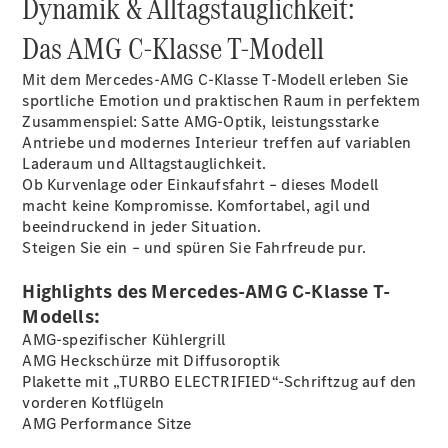
Dynamik & Alltagstauglichkeit:
Das AMG C-Klasse T-Modell
Übersicht
140 Jahre
Mit dem Mercedes‑AMG C‑Klasse T‑Modell erleben Sie
Innovation
sportliche Emotion und praktischen Raum in perfektem
Mercedes-
Zusammenspiel: Satte AMG-Optik, leistungsstarke
Benz
Antriebe und modernes Interieur treffen auf variablen
Store
Laderaum und Alltags­tauglichkeit.
Neuwagenangebote
Ob Kurvenlage oder Einkaufsfahrt – dieses Modell
macht keine Kompromisse. Komfortabel, agil und
beeindruckend in jeder Situation.
Steigen Sie ein – und spüren Sie Fahrfreude pur.
Highlights des Mercedes-AMG C-Klasse T-
Modells:
Best Deal
AMG-spezifischer Kühlergrill
Leasing
AMG Heckschürze mit Diffusoroptik
Privatkunden
Plakette mit „TURBO ELECTRIFIED“-Schriftzug auf den
Leasing
vorderen
Kotflügeln
Gewerbekunden
AMG Performance
Sitze
Finanzierung