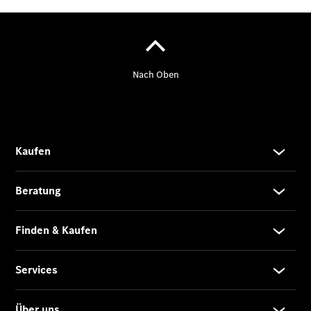
Privatkunden
Finanzierung
Gewerbekunden
Kurzfristig
verfügbare
Angebote
Taxi
V-Klasse
V-Klasse
Marco Polo
Limousinen
Der
elektrische
CLA mit EQ-
Technologie
Der neue