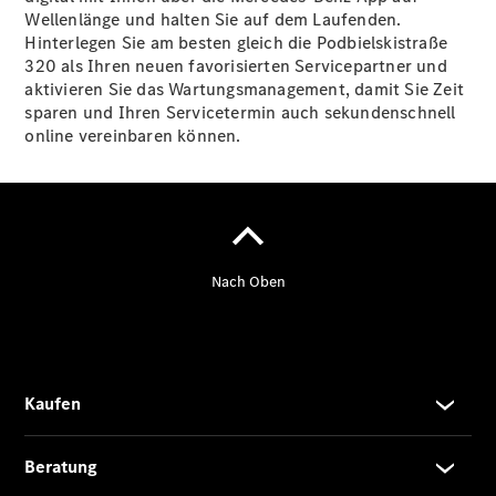
Privatkunden
Wellenlänge und halten Sie auf dem Laufenden.
Finanzierung
Hinterlegen Sie am besten gleich die Podbielskistraße
Gewerbekunden
320 als Ihren neuen favorisierten Servicepartner und
Kurzfristig
aktivieren Sie das Wartungsmanagement, damit Sie Zeit
verfügbare
sparen und Ihren Servicetermin auch sekundenschnell
Angebote
online vereinbaren können.
Taxi
V-Klasse
V-Klasse
Marco Polo
Limousinen
Der
elektrische
CLA mit EQ-
Technologie
Der neue