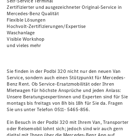
Self-Service Terminal
Zertifizierter und ausgezeichneter Original-Service in
Mercedes-Benz Qualität
Übersicht
Flexible Lösungen
140 Jahre
Hochvolt-Zertifizierungen/Expertise
Innovation
Waschanlage
Mercedes-
Visible Workshop
Benz
und vieles mehr
Store
Neuwagenangebote
Sie finden in der Podbi 320 nicht nur den neuen Van
Service, sondern auch einen Stützpunkt für Mercedes-
Benz Rent. Ob Service-Ersatzmobilität oder Ihren
Mietwagen für höchste Ansprüche und jeden Anlass:
Unsere Beratungsexpertinnen und Experten sind für Sie
Best Deal
montags bis freitags von 8h bis 18h für Sie da. Fragen
Leasing
Sie uns unter Telefon 0511- 5465-856.
Privatkunden
Leasing
Ein Besuch in der Podbi 320 mit Ihrem Van, Transporter
Gewerbekunden
oder Reisemobil lohnt sich; jedoch sind wir auch gern
Finanzierung
digital mit Ihnen über die Mercedes-Benz App auf