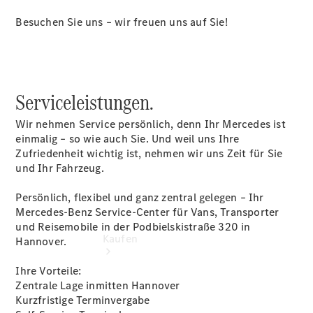
buchen
Probefahrt
Besuchen Sie uns – wir freuen uns auf Sie!
vereinbaren
Konfigurator
Modellübersicht
Tel: +49 511
5465 0
Serviceleistungen.
Wir nehmen Service persönlich, denn Ihr Mercedes ist
einmalig – so wie auch Sie. Und weil uns Ihre
Zufriedenheit wichtig ist, nehmen wir uns Zeit für Sie
und Ihr Fahrzeug.
Persönlich, flexibel und ganz zentral gelegen – Ihr
Mercedes-Benz Service-Center für Vans, Transporter
und Reisemobile in der Podbielskistraße 320 in
Kaufen
Hannover.
Ihre Vorteile:
Zentrale Lage inmitten Hannover
Kurzfristige Terminvergabe