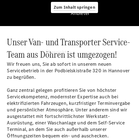
Zum Inhalt springen
Anbieter
Unser Van- und Transporter Service-
Anbieter
Team aus Döhren ist umgezogen!
Übersicht
Wir freuen uns, Sie ab sofort in unserem neuen
Servicebetrieb in der Podbielskistraße 320 in Hannover
zu begrüßen.
Ganz zentral gelegen profitieren Sie von höchster
Servicekompetenz, modernster Expertise auch bei
Startseite
elektrifizierten Fahrzeugen, kurzfristiger Terminvergabe
Ansprechpartner
und persönlicher Atmosphäre. Unter anderem sind wir
finden
ausgestattet mit fortschrittlichster Werkstatt-
Beratung
Ausrüstung, einer Waschanlage und dem Self-Service
vereinbaren
Terminal, an dem Sie auch außerhalb unserer
Servicetermin
Öffnungszeiten bequem ein- und auschecken.