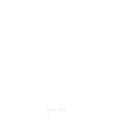
Store
Gebrauchtwagensuche
Finanzdienste
Digitale
Extras
Flotten- und
Geschäftskunden
Über uns