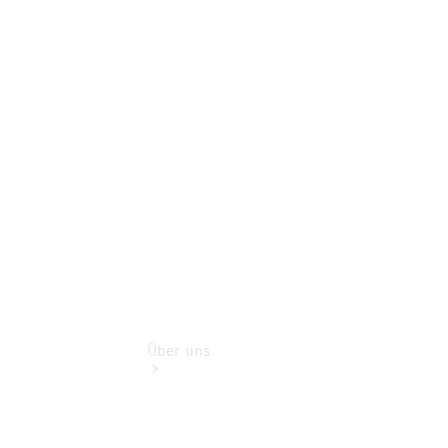
Store
Gebrauchtwagensuche
Finanzdienste
Digitale
Extras
Flotten- und
Geschäftskunden
Über uns