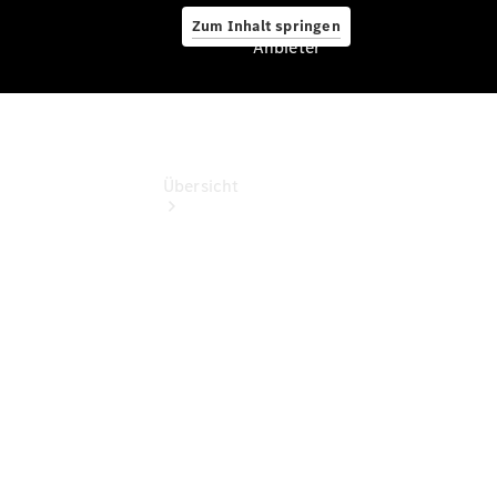
Zum Inhalt springen
Anbieter
Anbieter
Übersicht
Startseite
Ansprechpartner
finden
Beratung
vereinbaren
Servicetermin