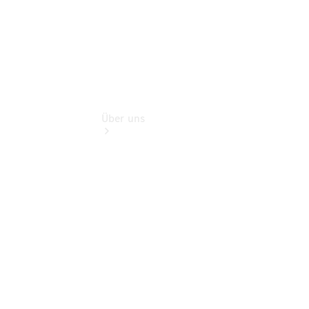
Über uns
Übersicht
Informationen
zu Ihrem
neuen
Transporter
Jobs &