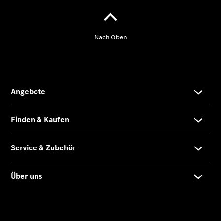
Gewerbekunden
Finanzierung
Privatkunden
Finanzierung
Gewerbekunden
Mercedes-
Benz
Store
Gebrauchtwagensuche
Elektrotransporter
Sprinter
Sprinter
Kastenwagen
eSprinter
Kastenwagen
- elektrisch