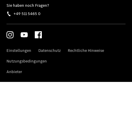
Sprinter
Tourer
Sprinter
Pritschenfahrzeug
eSprinter
Pritschenfahrzeug
- elektrisch
Sprinter
Fahrgestell
eSprinter
Fahrgestell
- elektrisch
Vito
Vito
Kastenwagen