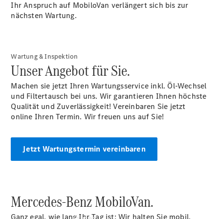
Konfigurator
Ihr Anspruch auf MobiloVan verlängert sich bis zur
Kontakt
nächsten Wartung.
Probefahrt
vereinbaren
Ansprechpartner
finden
Wartung & Inspektion
Beratung
Unser Angebot für Sie.
vereinbaren
Servicetermin
Machen sie jetzt Ihren Wartungsservice inkl. Öl-Wechsel
vereinbaren
und Filtertausch bei uns. Wir garantieren Ihnen höchste
Tel: +49 511
Qualität und Zuverlässigkeit! Vereinbaren Sie jetzt
5465 0
online Ihren Termin. Wir freuen uns auf Sie!
Jetzt Wartungstermin vereinbaren
Mercedes-Benz MobiloVan.
Ganz egal, wie lang Ihr Tag ist: Wir halten Sie mobil,
Kaufen